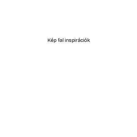
-40%*
No2 Poster
Füves homokdűne poszte
2819,40 Ft-tól
4699 Ft
Kép fal inspirációk