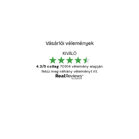
Vásárlói vélemények
KIVÁLÓ
4.3/5 csillag
70914 vélemény alapján.
Nézz meg néhány véleményt itt.
Ellenőrzött vásárló
Vásárlói
vélemények
Everything was OK!
13 máj.
Gábor P