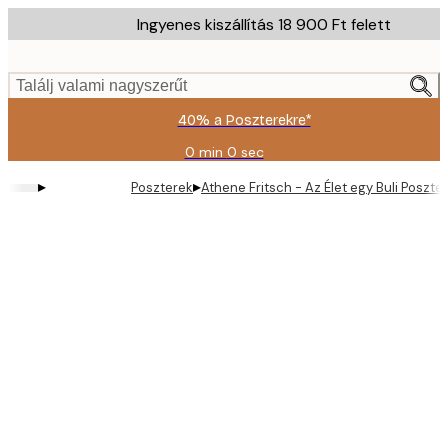
Skip
Ingyenes kiszállítás 18 900 Ft felett
to
main
content.
Találj valami nagyszerűt
40% a Poszterekre*
0 min
0 sec
Érvényes:
2026-
▸
▸
Poszterek
Athene Fritsch - Az Élet egy Buli Poszter
08-
09