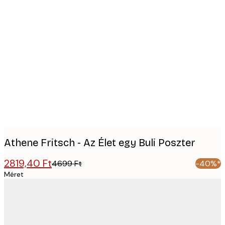
Product
images
Athene Fritsch - Az Élet egy Buli Poszter
2819,40 Ft
4699 Ft
-40%*
Méret