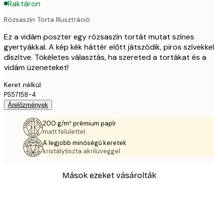
Raktáron
Rózsaszín Torta Illusztráció
Ez a vidám poszter egy rózsaszín tortát mutat színes
gyertyákkal. A kép kék háttér előtt játszódik, piros szívekkel
díszítve. Tökéletes választás, ha szereted a tortákat és a
vidám üzeneteket!
Keret nélkül.
PS57158-4
Árelőzmények
200 g/m² prémium papír
matt felülettel.
A legjobb minőségű keretek
kristálytiszta akrilüveggel
Mások ezeket vásárolták