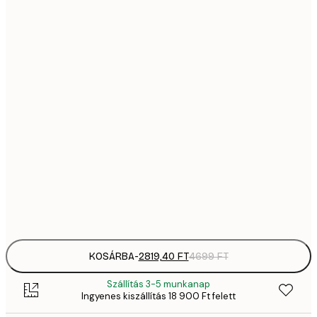
2819,
21x30 cm
4
41
30x40 cm
6
5558,
40x50 cm
9
70
50x70 cm
11 
10 7
70x100 cm
17 
Frame
options
KOSÁRBA
-
2819,40 FT
4699 FT
Szállítás 3-5 munkanap
Ingyenes kiszállítás 18 900 Ft felett