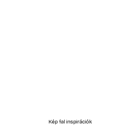
-40%*
Füves homokdűne poszte
2819,40 Ft-tól
4699 Ft
Kép fal inspirációk