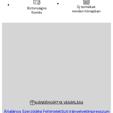
Új termékek
Biztonságos
minden hónapban
fizetés
E-mail
KÜLDÉS
Áruház
Poster Store
Ügyfélszolgálat
AJÁNDÉKKÁRTYA VÁSÁRLÁSA
Általános Szerződési Feltételek
Süti irányelvek
Impresszum