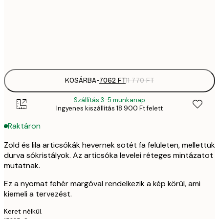
70
50x70 cm
11 
Frame
options
KOSÁRBA
-
7062 FT
11 770 FT
Szállítás 3-5 munkanap
Ingyenes kiszállítás 18 900 Ft felett
Raktáron
Zöld és lila articsókák hevernek sötét fa felületen, mellettük
durva sókristályok. Az articsóka levelei réteges mintázatot
mutatnak.
Ez a nyomat fehér margóval rendelkezik a kép körül, ami
kiemeli a tervezést.
Keret nélkül.