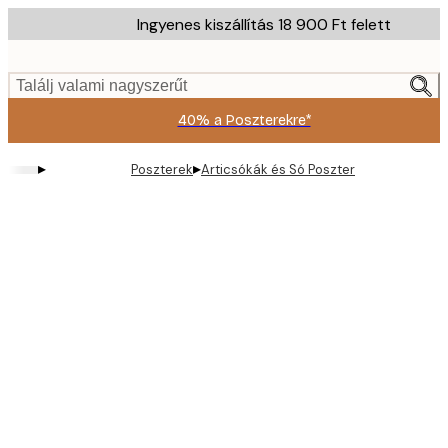
Skip
Ingyenes kiszállítás 18 900 Ft felett
to
main
content.
Találj valami nagyszerűt
40% a Poszterekre*
▸
▸
Poszterek
Articsókák és Só Poszter