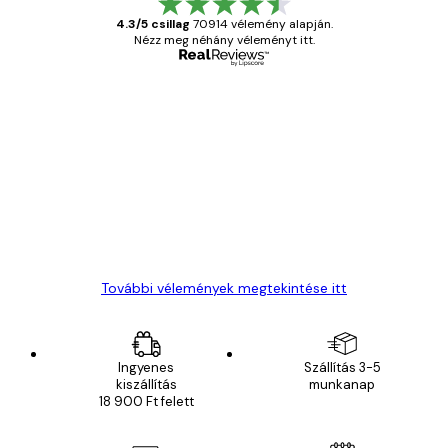
4.3/5 csillag
70914 vélemény alapján.
Nézz meg néhány véleményt itt.
Ellenőrzött vásárló
Vásárlói
vélemények
Everything was OK!
13 máj.
Gábor P
További vélemények megtekintése itt
Ingyenes
Szállítás 3-5
kiszállítás
munkanap
18 900 Ft felett