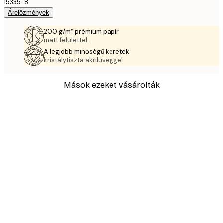
15335-8
Árelőzmények
200 g/m² prémium papír
matt felülettel.
A legjobb minőségű keretek
kristálytiszta akrilüveggel
Mások ezeket vásárolták