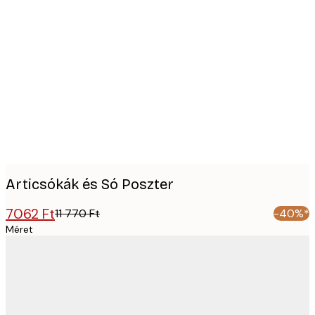
Product
images
Articsókák és Só Poszter
7062 Ft
11 770 Ft
-40%*
Méret