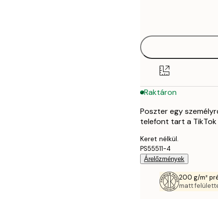
Frame
21x30 cm
options
30x40 cm
40x50 cm
50x70 cm
Raktáron
70x100 cm
Poszter egy személyről
telefont tart a TikTok
Keret nélkül.
PS55511-4
Árelőzmények
200 g/m² pr
matt felülette