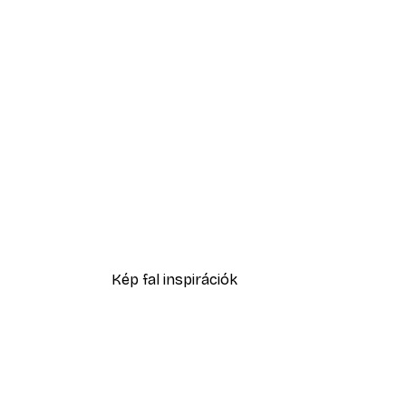
-40%*
Eucalyptus Shades No1 Poste
2819,40 Ft-tól
4699 Ft
Kép fal inspirációk