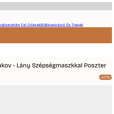
nalizate
Kép Fal Ötletek
B2B
Inspiráció És Tippek
kov - Lány Szépségmaszkkal Poszter
-40%*