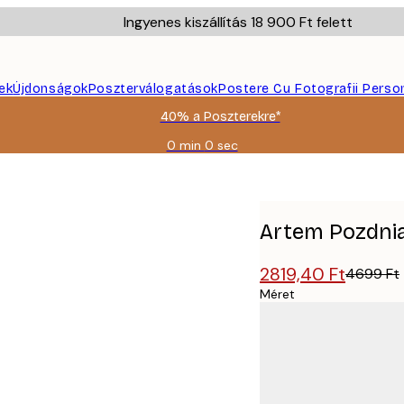
Ingyenes kiszállítás 18 900 Ft felett
ek
Újdonságok
Poszterválogatások
Postere Cu Fotografii Perso
40% a Poszterekre*
0 min
0 sec
Érvényes:
2026-
kal Poszter
08-
09
Artem Pozdnia
2819,40 Ft
4699 Ft
Méret