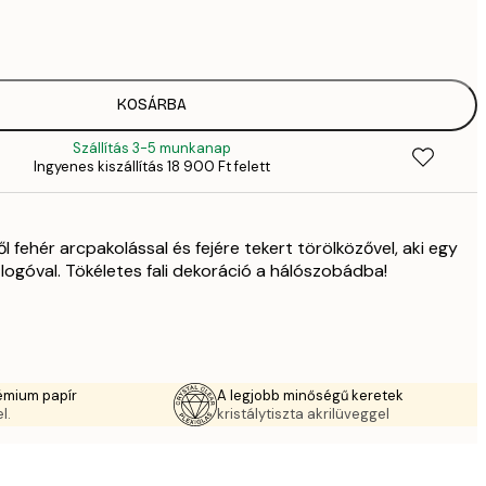
2819,
4
41
6
5558,
KOSÁRBA
9
Szállítás 3-5 munkanap
70
Ingyenes kiszállítás 18 900 Ft felett
11 
10 7
17 
 fehér arcpakolással és fejére tekert törölközővel, aki egy
 logóval. Tökéletes fali dekoráció a hálószobádba!
émium papír
A legjobb minőségű keretek
l.
kristálytiszta akrilüveggel