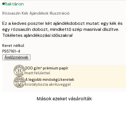
Raktáron
Rózsaszín Kék Ajándékok Illusztráció
Ez a kedves poszter két ajándékdobozt mutat: egy kék és
egy rózsaszín dobozt, mindkettő szép masnival díszítve.
Tökéletes ajándékozási időszakra!
Keret nélkül.
PS57161-4
Árelőzmények
200 g/m² prémium papír
matt felülettel.
A legjobb minőségű keretek
kristálytiszta akrilüveggel
Mások ezeket vásárolták