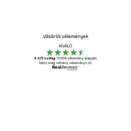
Vásárlói vélemények
KIVÁLÓ
4.3/5 csillag
70914 vélemény alapján.
Nézz meg néhány véleményt itt.
Ellenőrzött vásárló
Vásárlói
vélemények
Everything was OK!
13 máj.
Gábor P