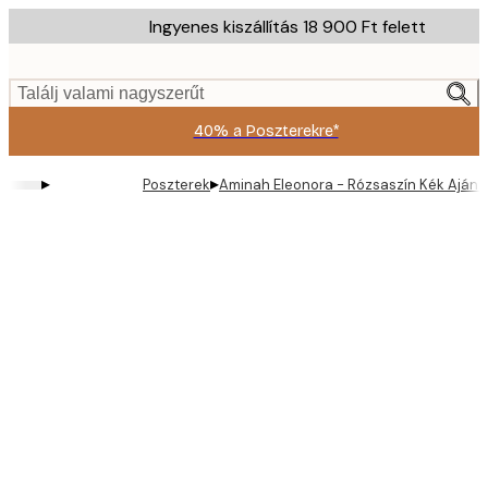
Skip
Ingyenes kiszállítás 18 900 Ft felett
to
main
content.
Találj valami nagyszerűt
40% a Poszterekre*
▸
▸
Poszterek
Aminah Eleonora - Rózsaszín Kék Ajánd