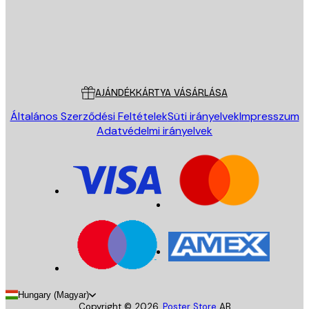
Áruház
Poster Store
Ügyfélszolgálat
AJÁNDÉKKÁRTYA VÁSÁRLÁSA
Általános Szerződési Feltételek
Süti irányelvek
Impresszum
Adatvédelmi irányelvek
Hungary (Magyar)
Copyright ©
2026
,
Poster Store
AB