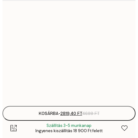
2819,
21x30 cm
4
41
30x40 cm
6
5558,
40x50 cm
9
70
50x70 cm
11 
10 7
70x100 cm
17 
Frame
options
KOSÁRBA
-
2819,40 FT
4699 FT
Szállítás 3-5 munkanap
Ingyenes kiszállítás 18 900 Ft felett