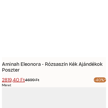
Product
images
Aminah Eleonora - Rózsaszín Kék Ajándékok
Poszter
2819,40 Ft
4699 Ft
-40%*
Méret