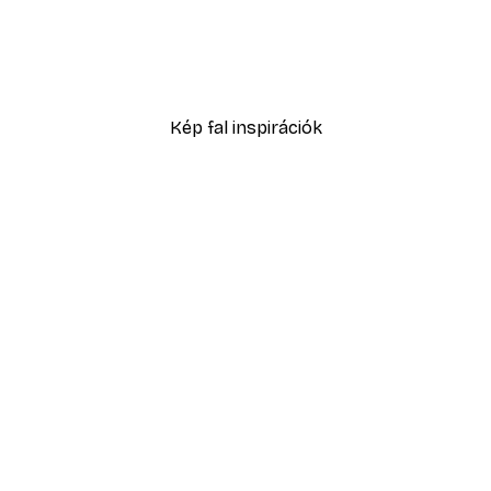
-40%*
Füves homokdűne poszte
2819,40 Ft-tól
4699 Ft
Kép fal inspirációk