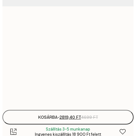
2819,
21x30 cm
4
41
30x40 cm
6
5558,
40x50 cm
9
70
50x70 cm
11 
10 7
70x100 cm
17 
Frame
options
KOSÁRBA
-
2819,40 FT
4699 FT
Szállítás 3-5 munkanap
Ingyenes kiszállítás 18 900 Ft felett