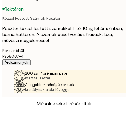
Raktáron
Kézzel Festett Számok Poszter
Poszter kézzel festett számokkal 1-től 10-ig fehér színben,
barna háttéren. A számok ecsetvonás stílusúak, laza,
művészi megjelenéssel.
Keret nélkül.
PS56067-4
Árelőzmények
200 g/m² prémium papír
matt felülettel.
A legjobb minőségű keretek
kristálytiszta akrilüveggel
Mások ezeket vásárolták