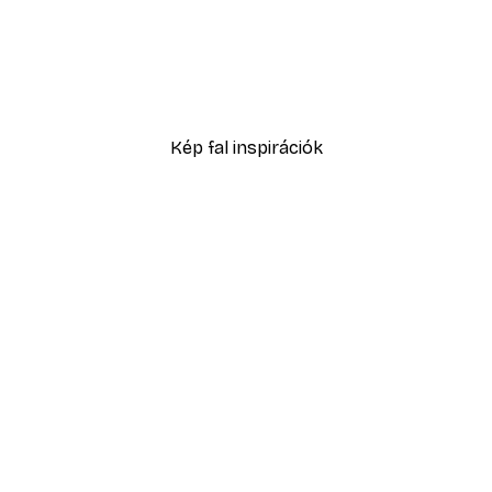
-40%*
Absztrakt kék akvarell N
2819,40 Ft-tól
4699 Ft
Kép fal inspirációk