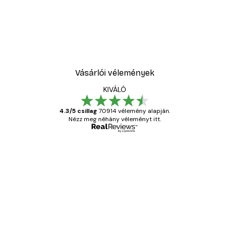
Vásárlói vélemények
KIVÁLÓ
4.3/5 csillag
70914 vélemény alapján.
Nézz meg néhány véleményt itt.
Ellenőrzött vásárló
Vásárlói
vélemények
Everything was OK!
13 máj.
Gábor P