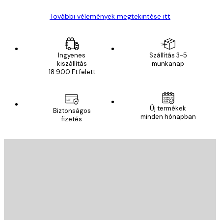
További vélemények megtekintése itt
Ingyenes
Szállítás 3-5
kiszállítás
munkanap
18 900 Ft felett
Új termékek
Biztonságos
minden hónapban
fizetés
E-mail
KÜLDÉS