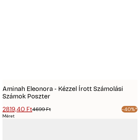
Product
images
Aminah Eleonora - Kézzel Írott Számolási
Számok Poszter
2819,40 Ft
4699 Ft
-40%*
Méret