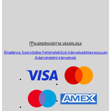
KÜLDÉS
Áruház
Poster Store
Ügyfélszolgálat
AJÁNDÉKKÁRTYA VÁSÁRLÁSA
Általános Szerződési Feltételek
Süti irányelvek
Impresszum
Adatvédelmi irányelvek