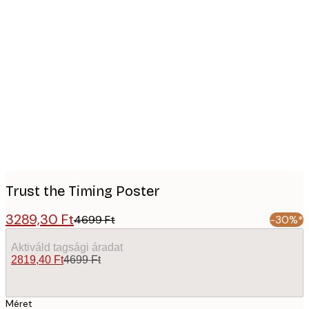
Product
images
Trust the Timing Poster
3289,30 Ft
4699 Ft
-30%*
Aktiváld tagsági áradat
2819,40 Ft
4699 Ft
Méret