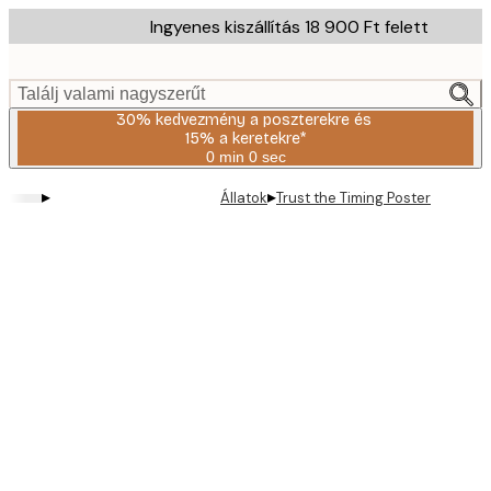
Skip
Ingyenes kiszállítás 18 900 Ft felett
to
main
content.
Találj valami nagyszerűt
30% kedvezmény a poszterekre és
15% a keretekre*
0 min
0 sec
Érvényes:
2026-
▸
▸
Állatok
Trust the Timing Poster
08-
06