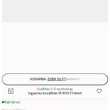
3289,
21x30 cm
4
4882,
30x40 cm
6
Frame
options
KOSÁRBA
-
3289,30 FT
4699 FT
Szállítás 3-5 munkanap
Ingyenes kiszállítás 18 900 Ft felett
Raktáron