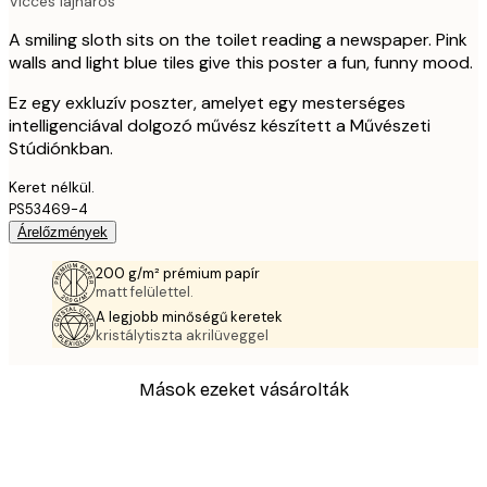
Vicces lajháros
A smiling sloth sits on the toilet reading a newspaper. Pink
walls and light blue tiles give this poster a fun, funny mood.
Ez egy exkluzív poszter, amelyet egy mesterséges
intelligenciával dolgozó művész készített a Művészeti
Stúdiónkban.
Keret nélkül.
PS53469-4
Árelőzmények
200 g/m² prémium papír
matt felülettel.
A legjobb minőségű keretek
kristálytiszta akrilüveggel
Mások ezeket vásárolták