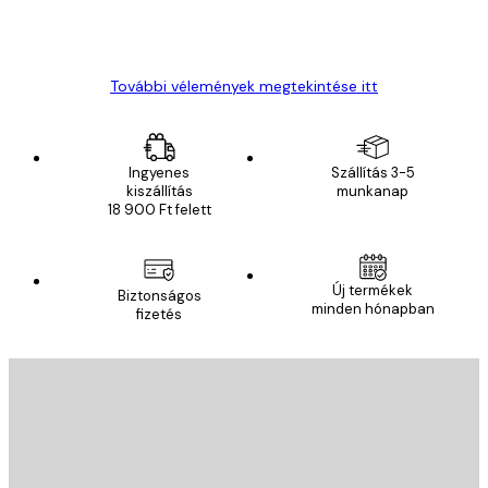
13 máj.
Gábor P
További vélemények megtekintése itt
Ingyenes
Szállítás 3-5
kiszállítás
munkanap
18 900 Ft felett
Új termékek
Biztonságos
minden hónapban
fizetés
E-mail