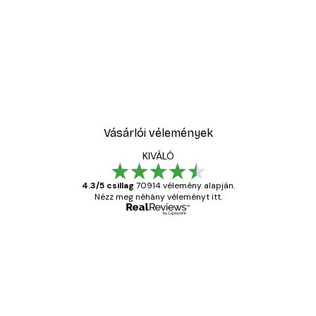
-30%*
New York City poszter
3289,30 Ft-tól
4699 Ft
Vásárlói vélemények
KIVÁLÓ
4.3/5 csillag
70914 vélemény alapján.
Nézz meg néhány véleményt itt.
Ellenőrzött vásárló
Vásárlói
vélemények
Everything was OK!