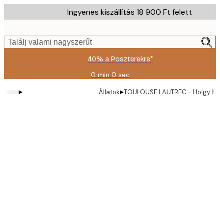
Skip
Ingyenes kiszállítás 18 900 Ft felett
to
main
content.
Találj valami nagyszerűt
40% a Poszterekre*
0 min
0 sec
Érvényes:
2026-
▸
▸
Állatok
TOULOUSE LAUTREC - Hölgy Kuty
08-
09