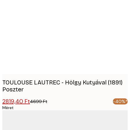
Product
images
TOULOUSE LAUTREC - Hölgy Kutyával (1891)
Poszter
2819,40 Ft
4699 Ft
-40%*
Méret