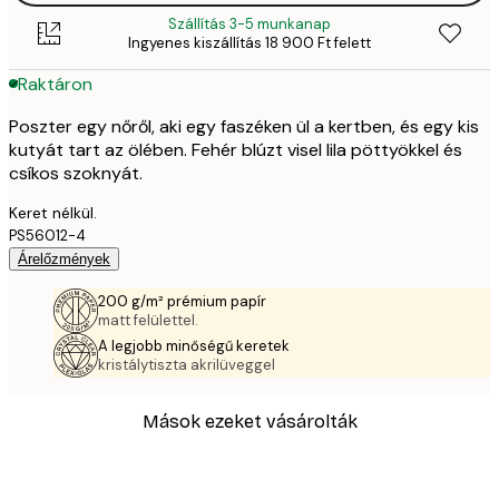
Szállítás 3-5 munkanap
Ingyenes kiszállítás 18 900 Ft felett
Raktáron
Poszter egy nőről, aki egy faszéken ül a kertben, és egy kis
kutyát tart az ölében. Fehér blúzt visel lila pöttyökkel és
csíkos szoknyát.
Keret nélkül.
PS56012-4
Árelőzmények
200 g/m² prémium papír
matt felülettel.
A legjobb minőségű keretek
kristálytiszta akrilüveggel
Mások ezeket vásárolták