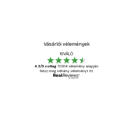
-40%*
Absztrakt kék akvarell N
2819,40 Ft-tól
4699 Ft
Vásárlói vélemények
KIVÁLÓ
4.3/5 csillag
70914 vélemény alapján.
Nézz meg néhány véleményt itt.
Ellenőrzött vásárló
Vásárlói
vélemények
Everything was OK!
13 máj.
Gábor P