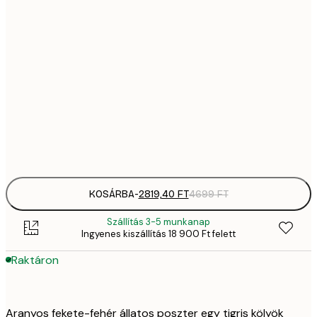
2819,
21x30 cm
4
41
30x40 cm
6
70
50x70 cm
11 
Frame
options
KOSÁRBA
-
2819,40 FT
4699 FT
Szállítás 3-5 munkanap
Ingyenes kiszállítás 18 900 Ft felett
Raktáron
Aranyos fekete-fehér állatos poszter egy tigris kölyök