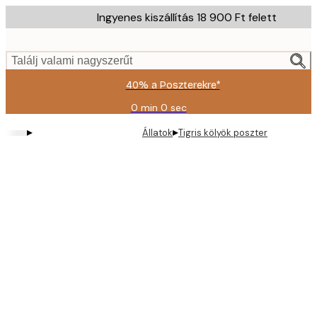
Skip
Ingyenes kiszállítás 18 900 Ft felett
to
main
content.
Találj valami nagyszerűt
40% a Poszterekre*
0 min
0 sec
Érvényes:
2026-
▸
▸
Állatok
Tigris kölyök poszter
08-
09