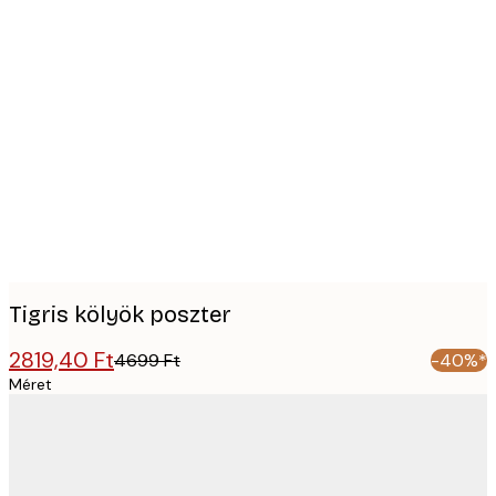
Product
images
Tigris kölyök poszter
2819,40 Ft
4699 Ft
-40%*
Méret