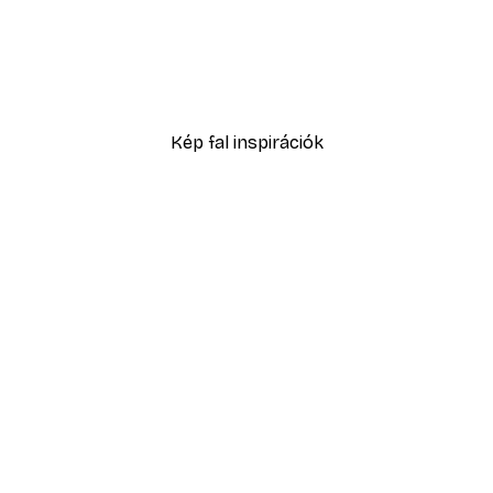
-40%*
poszter
Lovak a mezőn poszter
2819,40 Ft-tól
4699 Ft
Kép fal inspirációk