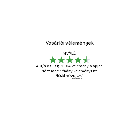
Vásárlói vélemények
KIVÁLÓ
4.3/5 csillag
70914 vélemény alapján.
Nézz meg néhány véleményt itt.
Ellenőrzött vásárló
Vásárlói
vélemények
Everything was OK!
13 máj.
Gábor P