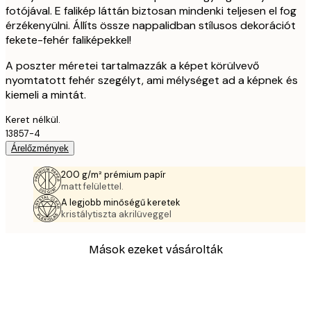
fotójával. E falikép láttán biztosan mindenki teljesen el fog
érzékenyülni. Állíts össze nappalidban stílusos dekorációt
fekete-fehér faliképekkel!
A poszter méretei tartalmazzák a képet körülvevő
nyomtatott fehér szegélyt, ami mélységet ad a képnek és
kiemeli a mintát.
Keret nélkül.
13857-4
Árelőzmények
200 g/m² prémium papír
matt felülettel.
A legjobb minőségű keretek
kristálytiszta akrilüveggel
Mások ezeket vásárolták