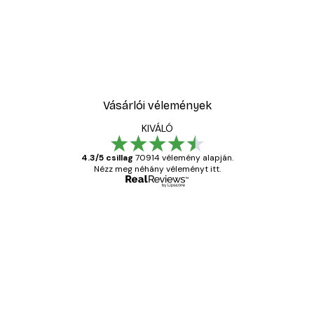
Vásárlói vélemények
KIVÁLÓ
4.3/5 csillag
70914 vélemény alapján.
Nézz meg néhány véleményt itt.
Ellenőrzött vásárló
Vásárlói
vélemények
Everything was OK!
13 máj.
Gábor P