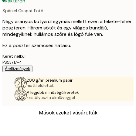
Raktáron
Spániel Csapat Fotó
Négy aranyos kutya ül egymás mellett ezen a fekete-fehér
poszteren. Három sötét és egy világos bundájú,
mindegyiknek hullámos szőre és lógó füle van.
Ez a poszter szemcsés hatású.
Keret nélkül.
PS53717-4
Árelőzmények
200 g/m² prémium papír
matt felülettel.
A legjobb minőségű keretek
kristálytiszta akrilüveggel
Mások ezeket vásárolták