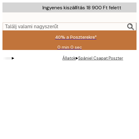
Skip
Ingyenes kiszállítás 18 900 Ft felett
to
main
content.
Találj valami nagyszerűt
40% a Poszterekre*
0 min
0 sec
Érvényes:
2026-
▸
▸
Állatok
Spániel Csapat Poszter
08-
09