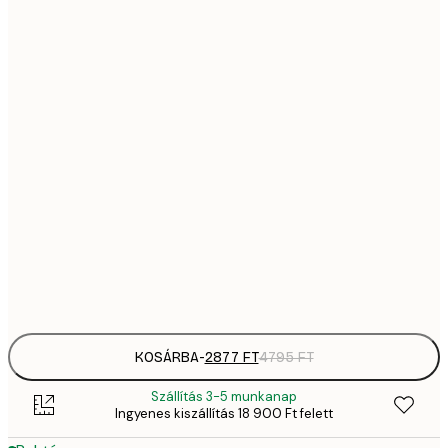
28
21x30 cm
4
4642,
30x40 cm
7
5885,
40x50 cm
9
8370,
50x70 cm
13 
12 752,
70x100 cm
21 
Frame
options
KOSÁRBA
-
2877 FT
4795 FT
Szállítás 3-5 munkanap
Ingyenes kiszállítás 18 900 Ft felett