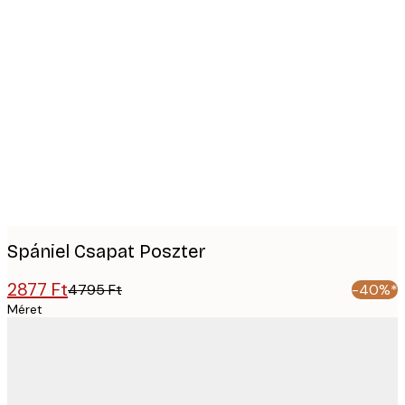
Product
images
Spániel Csapat Poszter
2877 Ft
4795 Ft
-40%*
Méret