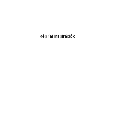
-40%*
ntébe poszter
Wild Meadow Flowers Po
2819,40 Ft-tól
4699 Ft
Kép fal inspirációk