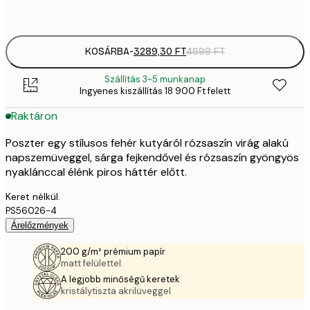
options
KOSÁRBA
-
3289,30 FT
4699 FT
Szállítás 3-5 munkanap
Ingyenes kiszállítás 18 900 Ft felett
Raktáron
Poszter egy stílusos fehér kutyáról rózsaszín virág alakú
napszemüveggel, sárga fejkendővel és rózsaszín gyöngyös
nyaklánccal élénk piros háttér előtt.
Keret nélkül.
PS56026-4
Árelőzmények
200 g/m² prémium papír
matt felülettel.
A legjobb minőségű keretek
kristálytiszta akrilüveggel