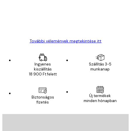
13 máj.
Gábor P
További vélemények megtekintése itt
Ingyenes
Szállítás 3-5
kiszállítás
munkanap
18 900 Ft felett
Új termékek
Biztonságos
minden hónapban
fizetés