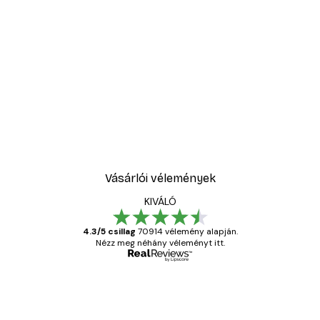
Vásárlói vélemények
KIVÁLÓ
4.3/5 csillag
70914 vélemény alapján.
Nézz meg néhány véleményt itt.
Ellenőrzött vásárló
Vásárlói
vélemények
Everything was OK!