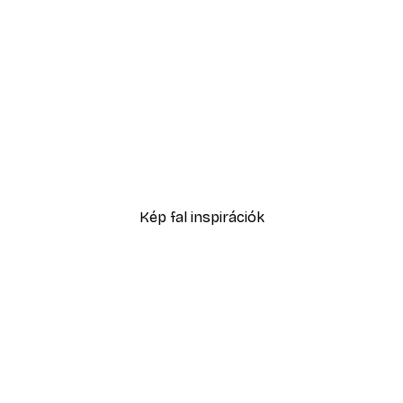
-30%*
3289,30 Ft-tól
4699 Ft
Kép fal inspirációk