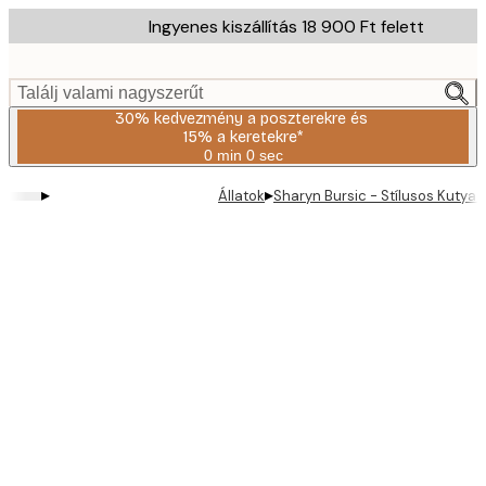
Skip
Ingyenes kiszállítás 18 900 Ft felett
to
main
content.
Találj valami nagyszerűt
30% kedvezmény a poszterekre és
15% a keretekre*
0 min
0 sec
Érvényes:
2026-
▸
▸
Állatok
Sharyn Bursic - Stílusos Kuty
08-
06