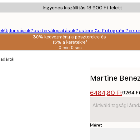
Ingyenes kiszállítás 18 900 Ft felett
ek
Újdonságok
Poszterválogatások
Postere Cu Fotografii Perso
30% kedvezmény a poszterekre és
15% a keretekre*
0 min
0 sec
Érvényes:
2026-
adártánc Poszter
08-
06
Martine Bene
6484,80 Ft
9264 F
Aktiváld tagsági árad
Méret