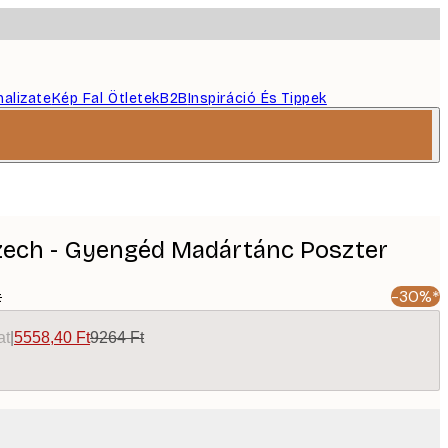
nalizate
Kép Fal Ötletek
B2B
Inspiráció És Tippek
zech - Gyengéd Madártánc Poszter
t
-30%*
at
|
5558,40 Ft
9264 Ft