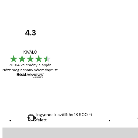
4.3
Vásárlói
vélemények
Everything was OK!
KIVÁLÓ
70914 vélemény alapján.
Nézz meg néhány véleményt itt.
13 máj.
Gábor P
Ingyenes kiszállítás 18 900 Ft
felett