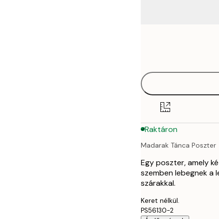
Frame
50x50 cm
options
Raktáron
Madarak Tánca Poszter
Egy poszter, amely ké
szemben lebegnek a le
szárakkal.
Keret nélkül.
PS56130-2