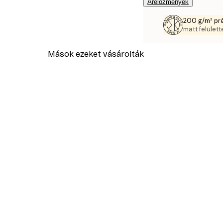
Árelőzmények
200 g/m² pr
matt felülette
Mások ezeket vásárolták