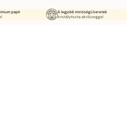
émium papír
A legjobb minőségű keretek
l.
kristálytiszta akrilüveggel