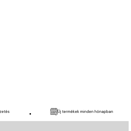
itan Poszter
Ellenőrzött vásárló
Very good qu
6 ápr.
Anikó R
izetés
Új termékek minden hónapban