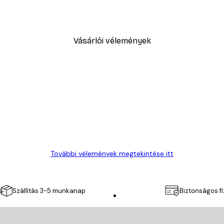
Sex and the City™ - Cosmopol
5416,60 Ft-tól
7738 Ft
Vásárlói vélemények
További vélemények megtekintése itt
Szállítás 3-5 munkanap
Biztonságos f