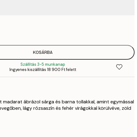
6484,
9
KOSÁRBA
Szállítás 3-5 munkanap
Ingyenes kiszállítás 18 900 Ft felett
t madarat ábrázol sárga és barna tollakkal, amint egymással
vegőben, lágy rózsaszín és fehér virágokkal körülvéve, zöld