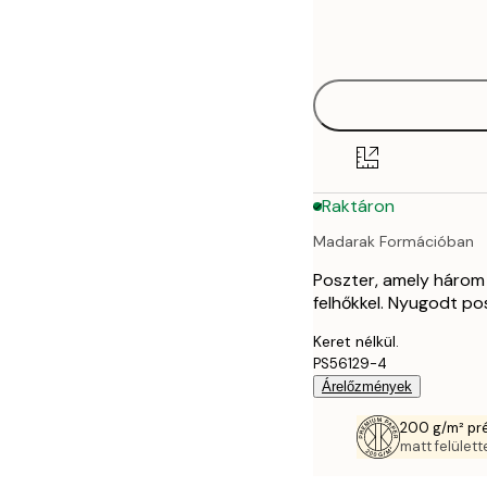
Frame
21x30 cm
options
30x40 cm
40x50 cm
50x50 cm
Raktáron
50x70 cm
Madarak Formációban
70x100 cm
Poszter, amely három 
felhőkkel. Nyugodt po
Keret nélkül.
PS56129-4
Árelőzmények
200 g/m² pr
matt felülette