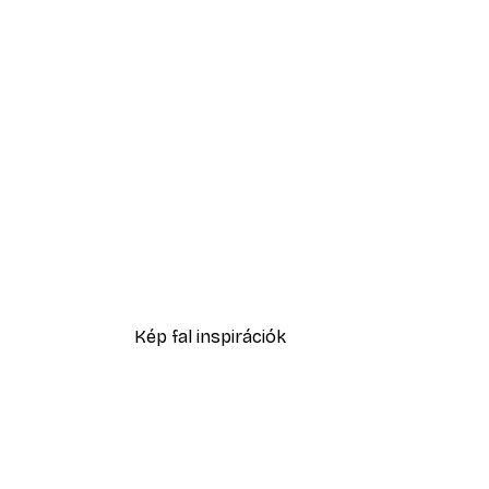
Olvasás poszter
4699 Ft-tól
Kép fal inspirációk