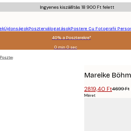
Ingyenes kiszállítás 18 900 Ft felett
ek
Újdonságok
Poszterválogatások
Postere Cu Fotografii Perso
40% a Poszterekre*
0 min
0 sec
Érvényes:
2026-
Poszter
08-
09
Mareike Böhme
2819,40 Ft
4699 Ft
Méret