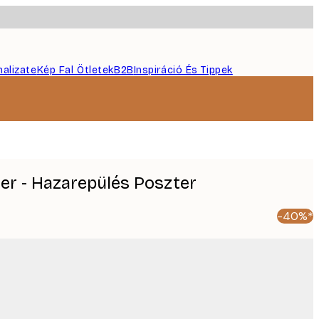
nalizate
Kép Fal Ötletek
B2B
Inspiráció És Tippek
r - Hazarepülés Poszter
-40%*