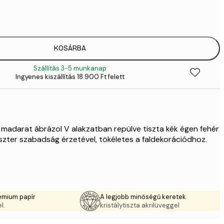
2819,
4
41
6
5558,
KOSÁRBA
9
Szállítás 3-5 munkanap
5558,
Ingyenes kiszállítás 18 900 Ft felett
9
70
11 
10 7
17 
madarat ábrázol V alakzatban repülve tiszta kék égen fehér
szter szabadság érzetével, tökéletes a faldekorációdhoz.
émium papír
A legjobb minőségű keretek
l.
kristálytiszta akrilüveggel