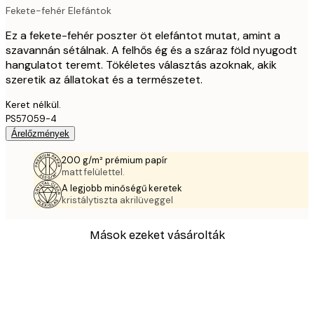
Fekete-fehér Elefántok
Ez a fekete-fehér poszter öt elefántot mutat, amint a
szavannán sétálnak. A felhős ég és a száraz föld nyugodt
hangulatot teremt. Tökéletes választás azoknak, akik
szeretik az állatokat és a természetet.
Keret nélkül.
PS57059-4
Árelőzmények
200 g/m² prémium papír
matt felülettel.
A legjobb minőségű keretek
kristálytiszta akrilüveggel
Mások ezeket vásárolták