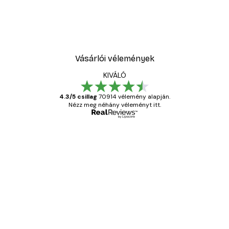
Vásárlói vélemények
KIVÁLÓ
4.3/5 csillag
70914 vélemény alapján.
Nézz meg néhány véleményt itt.
Ellenőrzött vásárló
Vásárlói
vélemények
Everything was OK!
13 máj.
Gábor P