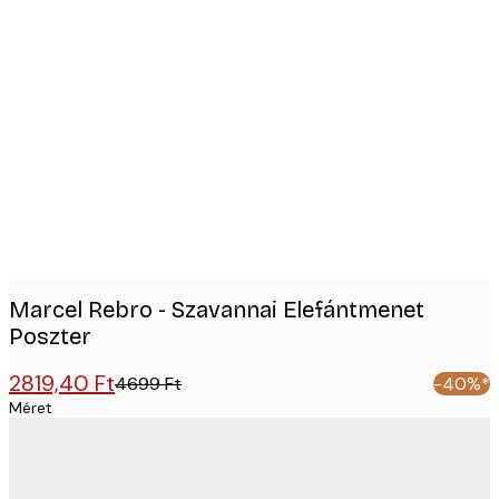
Product
images
Marcel Rebro - Szavannai Elefántmenet
Poszter
2819,40 Ft
4699 Ft
-40%*
Méret