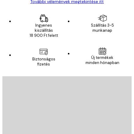
További vélemények megtekintése itt
Ingyenes
Szállítás 3-5
kiszállítás
munkanap
18 900 Ft felett
Új termékek
Biztonságos
minden hónapban
fizetés
E-mail
KÜLDÉS