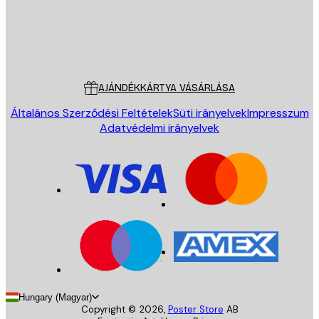
Áruház
Poster Store
Ügyfélszolgálat
AJÁNDÉKKÁRTYA VÁSÁRLÁSA
Általános Szerződési Feltételek
Süti irányelvek
Impresszum
Adatvédelmi irányelvek
Hungary (Magyar)
Copyright ©
2026
,
Poster Store
AB