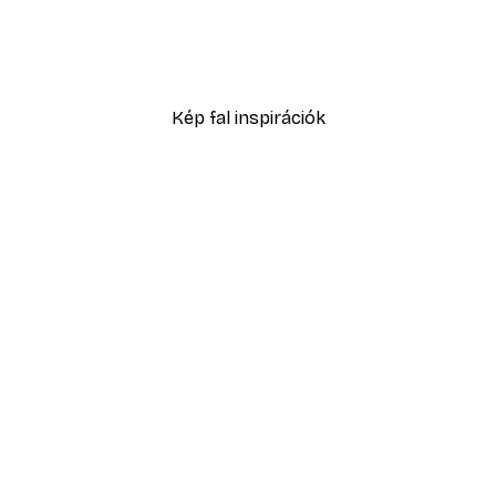
No1 Poster
Eucalyptus Shades No2 P
2819,40 Ft-tól
4699 Ft
Kép fal inspirációk