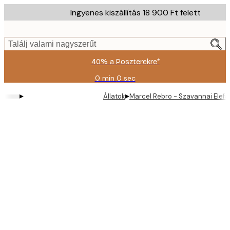
Skip
Ingyenes kiszállítás 18 900 Ft felett
to
main
content.
Találj valami nagyszerűt
40% a Poszterekre*
0 min
0 sec
Érvényes:
2026-
▸
▸
Állatok
Marcel Rebro - Szavannai Elef
08-
09