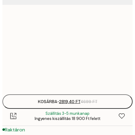
2819,
21x30 cm
4
41
30x40 cm
6
70
50x70 cm
11 
10 7
70x100 cm
17 
Frame
options
KOSÁRBA
-
2819,40 FT
4699 FT
Szállítás 3-5 munkanap
Ingyenes kiszállítás 18 900 Ft felett
Raktáron