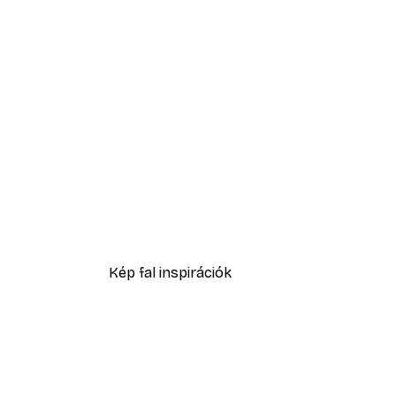
-40%*
Absztrakt kék akvarell No2 p
2819,40 Ft-tól
4699 Ft
Kép fal inspirációk