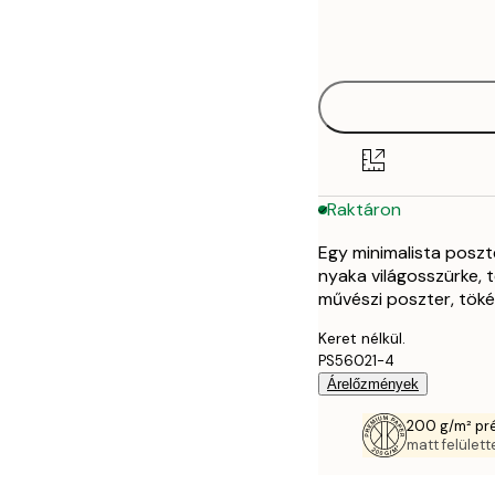
Frame
21x30 cm
options
30x40 cm
40x50 cm
50x50 cm
Raktáron
50x70 cm
Egy minimalista poszte
70x100 cm
nyaka világosszürke, t
művészi poszter, töké
Keret nélkül.
PS56021-4
Árelőzmények
200 g/m² pr
matt felülette