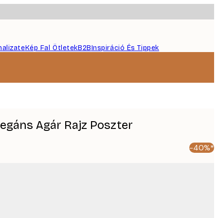
nalizate
Kép Fal Ötletek
B2B
Inspiráció És Tippek
Elegáns Agár Rajz Poszter
-40%*