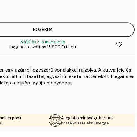
2819,
4
41
6
5558,
KOSÁRBA
9
Szállítás 3-5 munkanap
5558,
Ingyenes kiszállítás 18 900 Ft felett
9
70
11 
r egy agárról, egyszerű vonalakkal rajzolva. A kutya feje és
10 7
17 
extúrált mintázattal, egyszínű fekete háttér előtt. Elegáns és
letes a falikép-gyűjteményedhez.
émium papír
A legjobb minőségű keretek
l.
kristálytiszta akrilüveggel