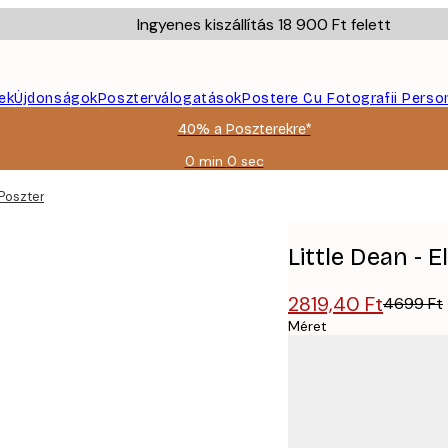
Ingyenes kiszállítás 18 900 Ft felett
ek
Újdonságok
Poszterválogatások
Postere Cu Fotografii Perso
40% a Poszterekre*
0 min
0 sec
Érvényes:
2026-
 Poszter
08-
09
Little Dean - 
2819,40 Ft
4699 Ft
Méret