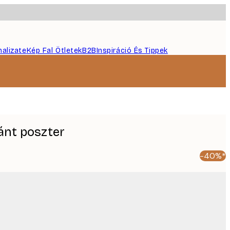
nalizate
Kép Fal Ötletek
B2B
Inspiráció És Tippek
ánt poszter
-40%*