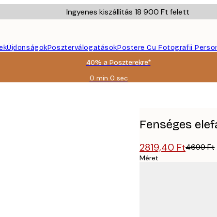
Ingyenes kiszállítás 18 900 Ft felett
ek
Újdonságok
Poszterválogatások
Postere Cu Fotografii Perso
40% a Poszterekre*
0 min
0 sec
Érvényes:
2026-
08-
09
Fenséges elef
2819,40 Ft
4699 Ft
Méret