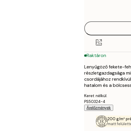
Frame
21x30 cm
options
30x40 cm
40x50 cm
50x70 cm
Raktáron
70x100 cm
Lenyűgöző fekete-fehé
részletgazdagsága min
csordájához rendkívül 
hatalom és a bölcses
Keret nélkül.
PS50324-4
Árelőzmények
200 g/m² pr
matt felülette