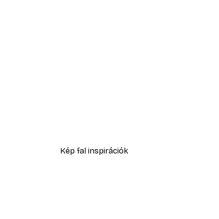
-40%*
Golden Palm Poster
2819,40 Ft-tól
4699 Ft
Kép fal inspirációk