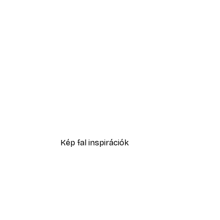
-40%*
Daruk az esőerdőben poszter
4185 Ft-tól
6975 Ft
Kép fal inspirációk