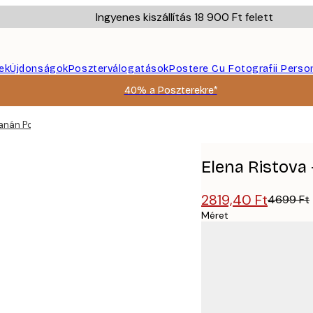
Ingyenes kiszállítás 18 900 Ft felett
ek
Újdonságok
Poszterválogatások
Postere Cu Fotografii Perso
40% a Poszterekre*
Banán Poszter
Elena Ristova
2819,40 Ft
4699 Ft
Méret