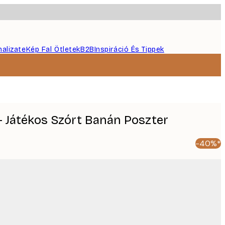
nalizate
Kép Fal Ötletek
B2B
Inspiráció És Tippek
 - Játékos Szórt Banán Poszter
-40%*