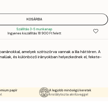
4
41
6
70
KOSÁRBA
11 
Szállítás 3-5 munkanap
10 7
Ingyenes kiszállítás 18 900 Ft felett
17 
anánokkal, amelyek szétszórva vannak a lila háttéren. A
alúak, és különböző irányokban helyezkednek el, fekete-
émium papír
A legjobb minőségű keretek
l.
kristálytiszta akrilüveggel