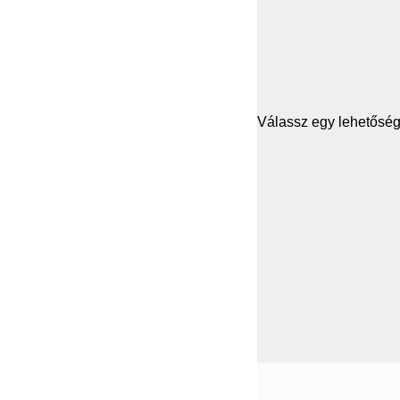
Válassz egy lehetősége
Frame
21x30 cm