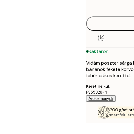
options
30x40 cm
50x70 cm
70x100 cm
Raktáron
Vidám poszter sárga b
banánok fekete körvon
fehér csíkos kerettel.
Keret nélkül.
PS55828-4
Árelőzmények
200 g/m² pr
matt felülette