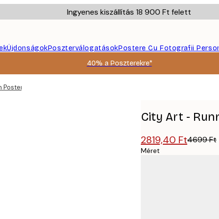
Ingyenes kiszállítás 18 900 Ft felett
ek
Újdonságok
Poszterválogatások
Postere Cu Fotografii Perso
40% a Poszterekre*
n Poster
City Art - Ru
2819,40 Ft
4699 Ft
Méret