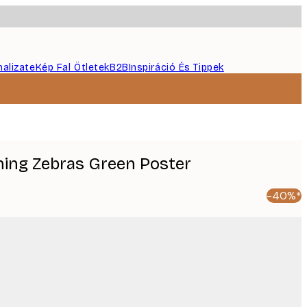
nalizate
Kép Fal Ötletek
B2B
Inspiráció És Tippek
nning Zebras Green Poster
-40%*