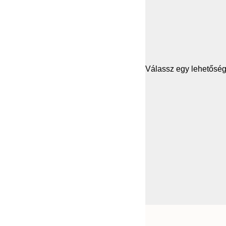
Válassz egy lehetősége
Frame
21x30 cm