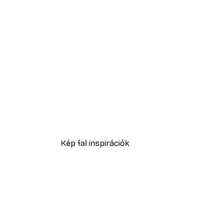
-40%*
Leo Gestel - Vágtázó Ló No1 
2819,40 Ft-tól
4699 Ft
Kép fal inspirációk