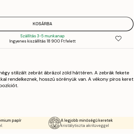
4
41
6
70
KOSÁRBA
11 
Szállítás 3-5 munkanap
10 7
Ingyenes kiszállítás 18 900 Ft felett
17 
égy stilizált zebrát ábrázol zöld háttéren. A zebrák fekete
okkal rendelkeznek, hosszú sörényük van. A vékony piros keret
pozíciót.
émium papír
A legjobb minőségű keretek
l.
kristálytiszta akrilüveggel