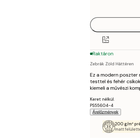
options
30x40 cm
50x70 cm
70x100 cm
Raktáron
Zebrák Zöld Háttéren
Ez a modern poszter n
testtel és fehér csík
kiemeli a művészi kom
Keret nélkül.
PS55604-4
Árelőzmények
200 g/m² pr
matt felülette