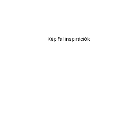
-40%*
Happy Soul poszter
2819,40 Ft-tól
4699 Ft
Kép fal inspirációk