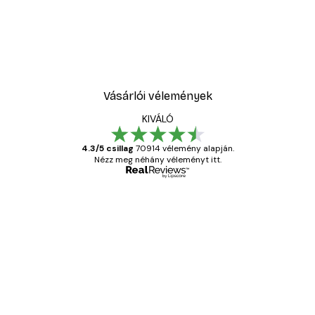
Vásárlói vélemények
KIVÁLÓ
4.3/5 csillag
70914 vélemény alapján.
Nézz meg néhány véleményt itt.
Ellenőrzött vásárló
Vásárlói
vélemények
Everything was OK!
13 máj.
Gábor P