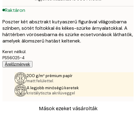
Raktáron
Poszter két absztrakt kutyaszerű figurával világosbarna
színben, sötét foltokkal és kékes-szürke árnyalatokkal. A
háttérben vörösesbarna és szürke ecsetvonások láthatók,
amelyek álomszerű hatást keltenek.
Keret nélkül.
PS56025-4
Árelőzmények
200 g/m² prémium papír
matt felülettel.
A legjobb minőségű keretek
kristálytiszta akrilüveggel
Mások ezeket vásárolták