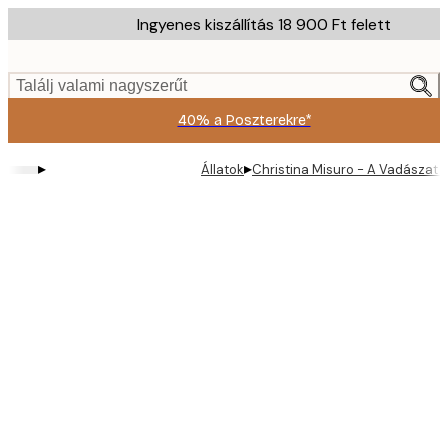
Skip
Ingyenes kiszállítás 18 900 Ft felett
to
main
content.
Találj valami nagyszerűt
40% a Poszterekre*
▸
▸
Állatok
Christina Misuro - A Vadászat 