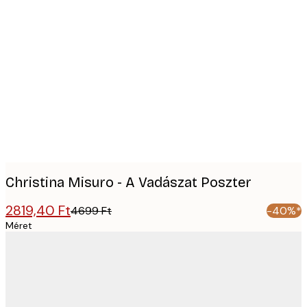
Product
images
Christina Misuro - A Vadászat Poszter
2819,40 Ft
4699 Ft
-40%*
Méret