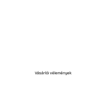
-40%*
Absztrakt kék akvarell No2 p
2819,40 Ft-tól
4699 Ft
Vásárlói vélemények