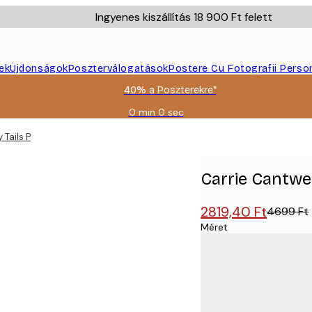
Ingyenes kiszállítás 18 900 Ft felett
ek
Újdonságok
Poszterválogatások
Postere Cu Fotografii Perso
40% a Poszterekre*
0 min
0 sec
Érvényes:
2026-
 Tails Poster
08-
09
Carrie Cantwel
2819,40 Ft
4699 Ft
Méret