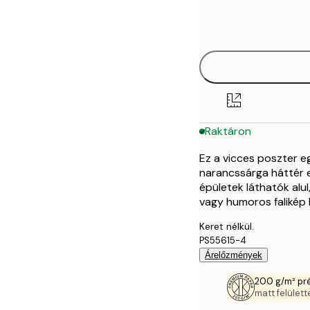
Frame
21x30 cm
options
30x40 cm
50x70 cm
70x100 cm
Raktáron
Ez a vicces poszter eg
narancssárga háttér e
épületek láthatók alul
vagy humoros falikép 
Keret nélkül.
PS55615-4
Árelőzmények
200 g/m² pr
matt felülette