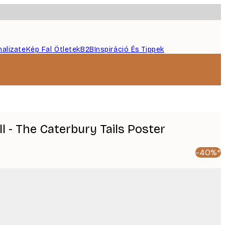
nalizate
Kép Fal Ötletek
B2B
Inspiráció És Tippek
l - The Caterbury Tails Poster
-40%*