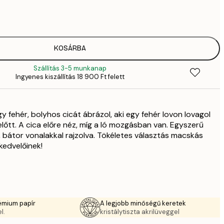
2819,
4
41
6
70
KOSÁRBA
11 
Szállítás 3-5 munkanap
10 7
Ingyenes kiszállítás 18 900 Ft felett
17 
y fehér, bolyhos cicát ábrázol, aki egy fehér lovon lovagol
lőtt. A cica előre néz, míg a ló mozgásban van. Egyszerű
, bátor vonalakkal rajzolva. Tökéletes választás macskás
kedvelőinek!
émium papír
A legjobb minőségű keretek
l.
kristálytiszta akrilüveggel