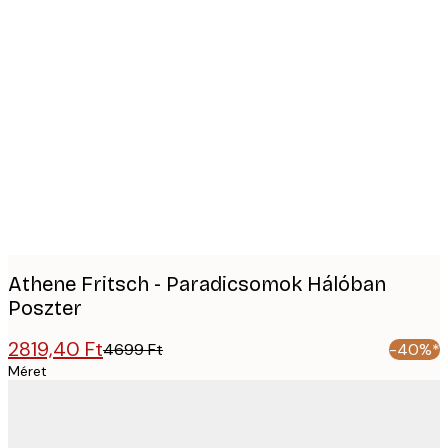
Product
images
Athene Fritsch - Paradicsomok Hálóban
Poszter
2819,40 Ft
4699 Ft
-40%*
Méret