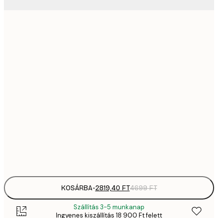
2819,
21x30 cm
4
41
30x40 cm
6
5558,
40x50 cm
9
70
50x70 cm
11 
10 7
70x100 cm
17 
Frame
options
KOSÁRBA
-
2819,40 FT
4699 FT
Szállítás 3-5 munkanap
Ingyenes kiszállítás 18 900 Ft felett