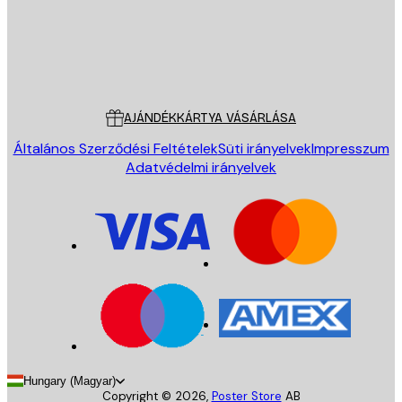
Áruház
Poster Store
Ügyfélszolgálat
AJÁNDÉKKÁRTYA VÁSÁRLÁSA
Általános Szerződési Feltételek
Süti irányelvek
Impresszum
Adatvédelmi irányelvek
Hungary (Magyar)
Copyright ©
2026
,
Poster Store
AB