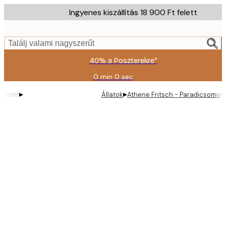
Skip
Ingyenes kiszállítás 18 900 Ft felett
to
main
content.
Találj valami nagyszerűt
40% a Poszterekre*
0 min
0 sec
Érvényes:
2026-
▸
▸
Állatok
Athene Fritsch - Paradicsomok
08-
09