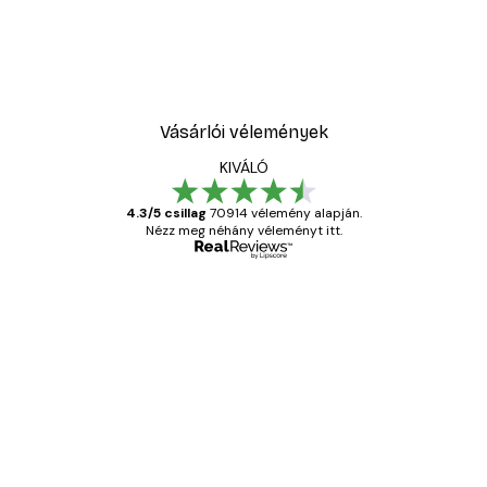
Vásárlói vélemények
KIVÁLÓ
4.3/5 csillag
70914 vélemény alapján.
Nézz meg néhány véleményt itt.
Ellenőrzött vásárló
Vásárlói
vélemények
Everything was OK!
13 máj.
Gábor P