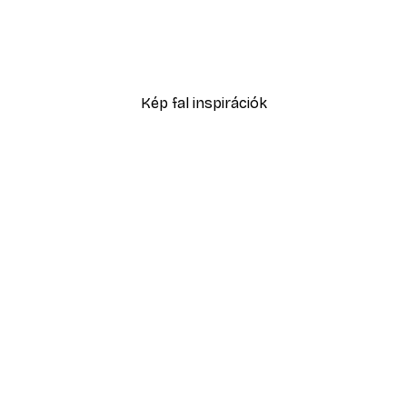
Absztrakt kék akvarell N
2819,40 Ft-tól
4699 Ft
Kép fal inspirációk