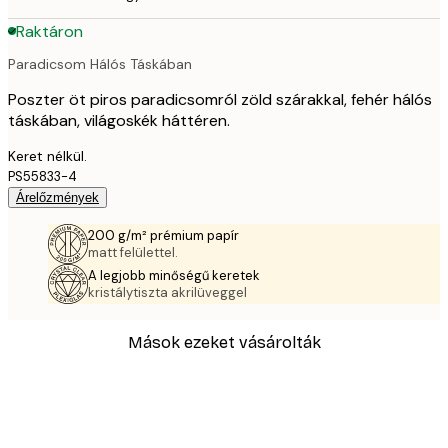
Raktáron
Paradicsom Hálós Táskában
Poszter öt piros paradicsomról zöld szárakkal, fehér hálós
táskában, világoskék háttéren.
Keret nélkül.
PS55833-4
Árelőzmények
200 g/m² prémium papír
matt felülettel.
A legjobb minőségű keretek
kristálytiszta akrilüveggel
Mások ezeket vásárolták