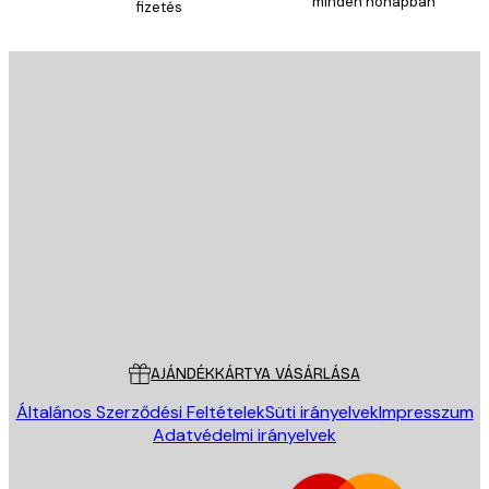
minden hónapban
fizetés
E-mail
KÜLDÉS
Áruház
Poster Store
Ügyfélszolgálat
AJÁNDÉKKÁRTYA VÁSÁRLÁSA
Általános Szerződési Feltételek
Süti irányelvek
Impresszum
Adatvédelmi irányelvek