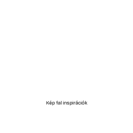
-30%*
ettit eszik poszter
3289,30 Ft-tól
4699 Ft
Kép fal inspirációk