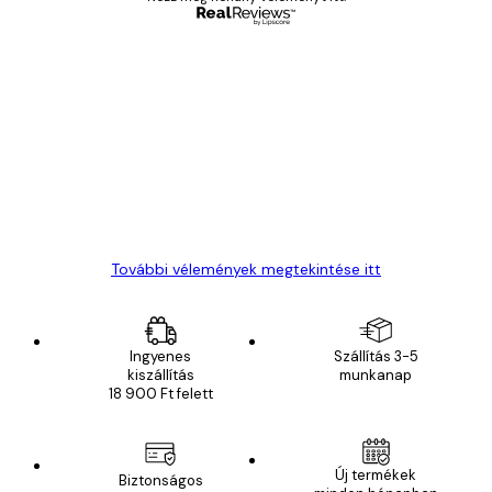
Ellenőrzött vásárló
Vásárlói
vélemények
Everything was OK!
13 máj.
Gábor P
További vélemények megtekintése itt
Ingyenes
Szállítás 3-5
kiszállítás
munkanap
18 900 Ft felett
Új termékek
Biztonságos