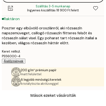
Szállítás 3-5 munkanap
Ingyenes kiszállítás 18 900 Ft felett
Raktáron
Poszter egy elbűvölő oroszlánról, aki rózsaszín
napszemüveget, csillogó rózsaszín flitteres felsőt és
rózsaszín sálat visel. Egy poharat tart rózsaszín itallal a
kezében, világos rózsaszín háttér előtt.
Keret nélkül.
PS56000-4
Árelőzmények
200 g/m² prémium papír
matt felülettel.
A legjobb minőségű keretek
kristálytiszta akrilüveggel
Mások ezeket vásárolták