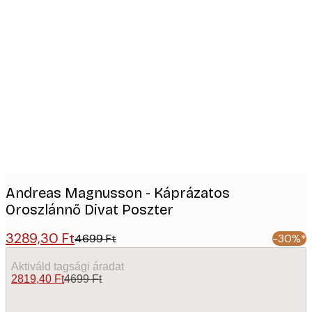
Product
images
Andreas Magnusson - Káprázatos
Oroszlánnő Divat Poszter
3289,30 Ft
4699 Ft
-30%*
Aktiváld tagsági áradat
2819,40 Ft
4699 Ft