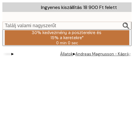
Skip
Ingyenes kiszállítás 18 900 Ft felett
to
main
content.
Találj valami nagyszerűt
30% kedvezmény a poszterekre és
15% a keretekre*
0 min
0 sec
Érvényes:
2026-
▸
▸
Állatok
Andreas Magnusson - Káprázat
08-
06