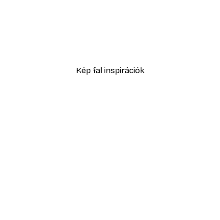
oszter
Olvasás poszter
4699 Ft-tól
Kép fal inspirációk