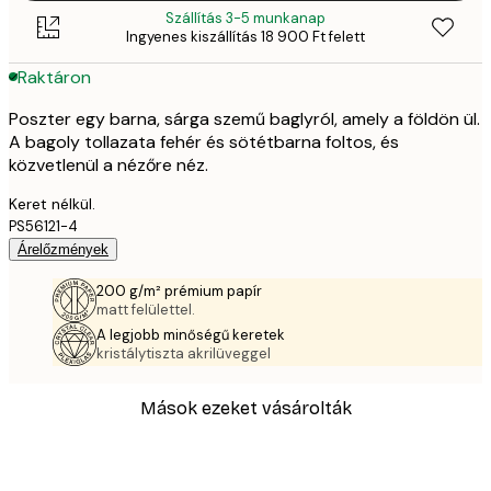
Szállítás 3-5 munkanap
Ingyenes kiszállítás 18 900 Ft felett
Raktáron
Poszter egy barna, sárga szemű baglyról, amely a földön ül.
A bagoly tollazata fehér és sötétbarna foltos, és
közvetlenül a nézőre néz.
Keret nélkül.
PS56121-4
Árelőzmények
200 g/m² prémium papír
matt felülettel.
A legjobb minőségű keretek
kristálytiszta akrilüveggel
Mások ezeket vásárolták