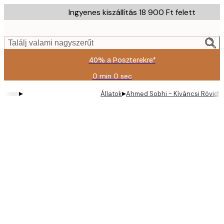
Skip
Ingyenes kiszállítás 18 900 Ft felett
to
main
content.
Találj valami nagyszerűt
40% a Poszterekre*
0 min
0 sec
Érvényes:
2026-
▸
▸
Állatok
Ahmed Sobhi - Kíváncsi Rövidfü
08-
09