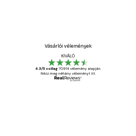
Vásárlói vélemények
KIVÁLÓ
4.3/5 csillag
70914 vélemény alapján.
Nézz meg néhány véleményt itt.
Ellenőrzött vásárló
Vásárlói
vélemények
Everything was OK!
13 máj.
Gábor P