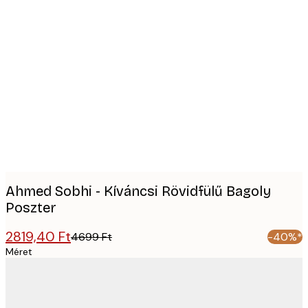
Product
images
Ahmed Sobhi - Kíváncsi Rövidfülű Bagoly
Poszter
2819,40 Ft
4699 Ft
-40%*
Méret