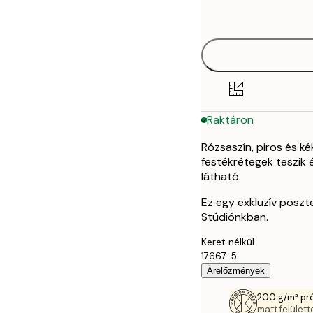
options
50x70 cm
Raktáron
Rózsaszín, piros és k
festékrétegek teszik é
látható.
Ez egy exkluzív poszt
Stúdiónkban.
Keret nélkül.
17667-5
Árelőzmények
200 g/m² pr
matt felülette