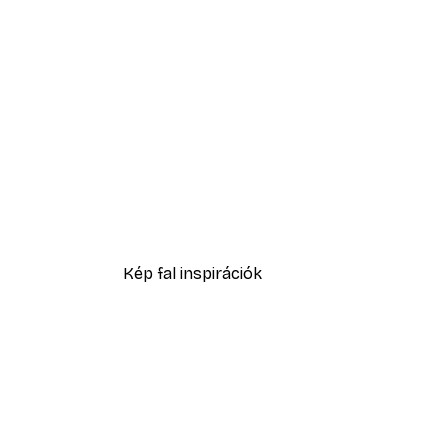
-40%*
Absztrakt kék akvarell No2 p
2819,40 Ft-tól
4699 Ft
Kép fal inspirációk