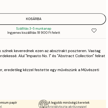
6
70
11 
KOSÁRBA
Szállítás 3-5 munkanap
Ingyenes kiszállítás 18 900 Ft felett
ék színek keverednek ezen az absztrakt poszteren. Vastag
rdekessé. Alul "Impasto No. 1" és "Abstract Collection" felirat
er, eredetileg kézzel festette egy művészünk a Művészeti
émium papír
A legjobb minőségű keretek
l.
kristálytiszta akrilüveggel