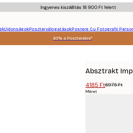
Ingyenes kiszállítás 18 900 Ft felett
ek
Újdonságok
Poszterválogatások
Postere Cu Fotografii Perso
40% a Poszterekre*
Absztrakt Imp
4185 Ft
6975 Ft
Méret