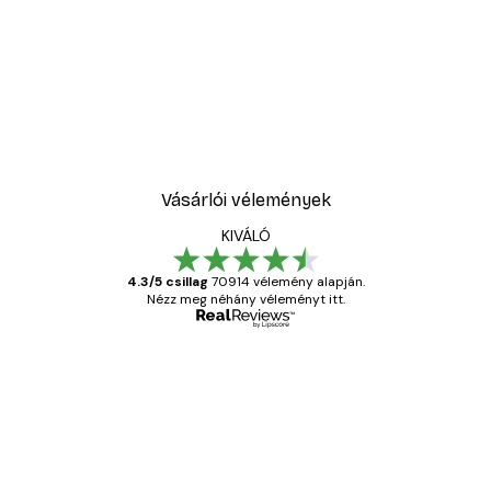
Vásárlói vélemények
KIVÁLÓ
4.3/5 csillag
70914 vélemény alapján.
Nézz meg néhány véleményt itt.
Ellenőrzött vásárló
Vásárlói
vélemények
Everything was OK!