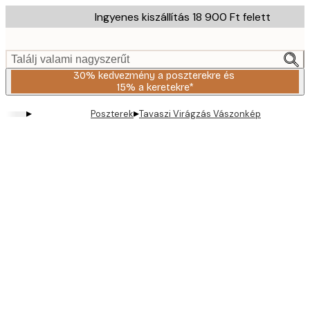
Skip
Ingyenes kiszállítás 18 900 Ft felett
to
main
content.
Találj valami nagyszerűt
30% kedvezmény a poszterekre és
15% a keretekre*
▸
▸
Poszterek
Tavaszi Virágzás Vászonkép
Product