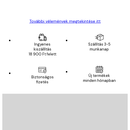
13 máj.
Gábor P
További vélemények megtekintése itt
Ingyenes
Szállítás 3-5
kiszállítás
munkanap
18 900 Ft felett
Új termékek
Biztonságos
minden hónapban
fizetés
E-mail