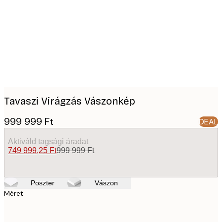
images
Tavaszi Virágzás Vászonkép
999 999 Ft
DEAL
Aktiváld tagsági áradat
749 999,25 Ft
999 999 Ft
Poszter
Vászon
Méret