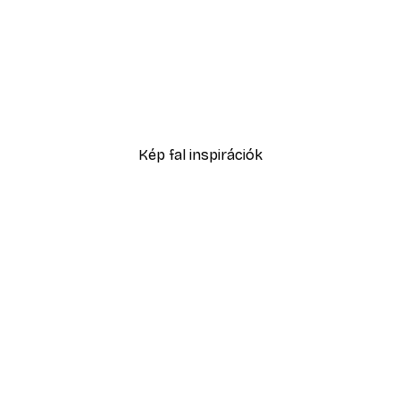
-30%*
Absztrakt kék akvarell N
3289,30 Ft-tól
4699 Ft
Kép fal inspirációk