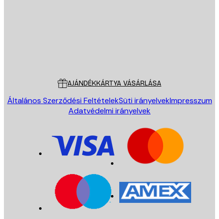
KÜLDÉS
Áruház
Poster Store
Ügyfélszolgálat
AJÁNDÉKKÁRTYA VÁSÁRLÁSA
Általános Szerződési Feltételek
Süti irányelvek
Impresszum
Adatvédelmi irányelvek