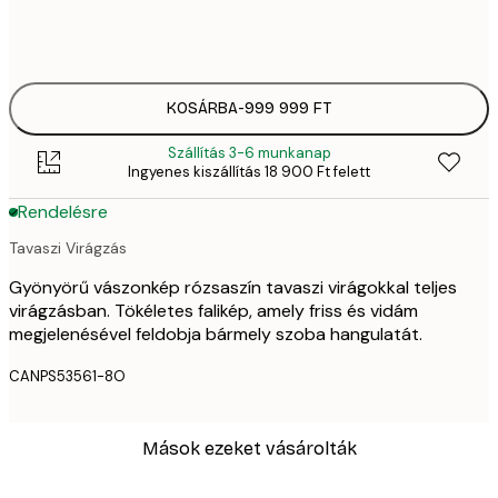
Tölgy Képkeret
+
-9 000 000 Ft
KOSÁRBA
-
999 999 FT
Szállítás 3-6 munkanap
Ingyenes kiszállítás 18 900 Ft felett
Rendelésre
Tavaszi Virágzás
Gyönyörű vászonkép rózsaszín tavaszi virágokkal teljes
virágzásban. Tökéletes falikép, amely friss és vidám
megjelenésével feldobja bármely szoba hangulatát.
CANPS53561-8O
Mások ezeket vásárolták