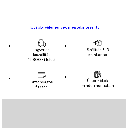
13 máj.
Gábor P
További vélemények megtekintése itt
Ingyenes
Szállítás 3-5
kiszállítás
munkanap
18 900 Ft felett
Új termékek
Biztonságos
minden hónapban
fizetés