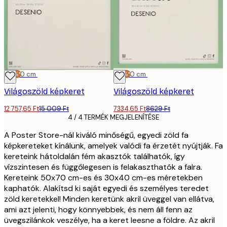
-15%*
50x70 cm
-15%*
30x40 cm
Világoszöld képkeret
Világoszöld képkeret
12 757,65 Ft
15 009 Ft
7334,65 Ft
8629 Ft
4 / 4 TERMÉK MEGJELENÍTÉSE
A Poster Store-nál kiváló minőségű, egyedi zöld fa
képkereteket kínálunk, amelyek valódi fa érzetét nyújtják. Fa
kereteink hátoldalán fém akasztók találhatók, így
vízszintesen és függőlegesen is felakaszthatók a falra.
Kereteink 50x70 cm-es és 30x40 cm-es méretekben
kaphatók. Alakítsd ki saját egyedi és személyes teredet
zöld keretekkel! Minden keretünk akril üveggel van ellátva,
ami azt jelenti, hogy könnyebbek, és nem áll fenn az
üvegszilánkok veszélye, ha a keret leesne a földre. Az akril