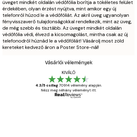
üveget mindkét oldalán védőfólia borítja a tökéletes felület
érdekében, olyan érzést nyújtva, mint amikor egy új
telefonról húzod le a védőfóliát. Az akril üveg ugyanolyan
fényvisszaverő tulajdonságokkal rendelkezik, mint az üveg,
de még szebb és tisztább. Az üveget mindkét oldalán
védőfólia védi, élvezd a kicsomagolást, mintha csak az új
telefonodról húznád le a védőfóliát! Vásárolj most zöld
kereteket kedvező áron a Poster Store-nál!
Vásárlói vélemények
KIVÁLÓ
4.3/5 csillag
70914 vélemény alapján.
Nézz meg néhány véleményt itt.
Ellenőrzött vásárló
Vásárlói
vélemények
Everything was OK!