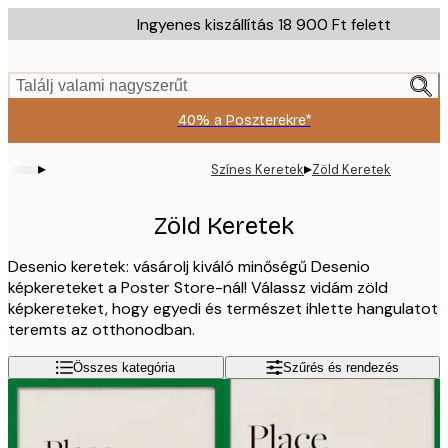
Skip
Ingyenes kiszállítás 18 900 Ft felett
to
main
content.
Találj valami nagyszerűt
40% a Poszterekre*
▸
▸
Színes Keretek
Zöld Keretek
Zöld Keretek
Desenio keretek: vásárolj kiváló minőségű Desenio
képkereteket a Poster Store-nál! Válassz vidám zöld
képkereteket, hogy egyedi és természet ihlette hangulatot
teremts az otthonodban.
Összes kategória
Szűrés és rendezés