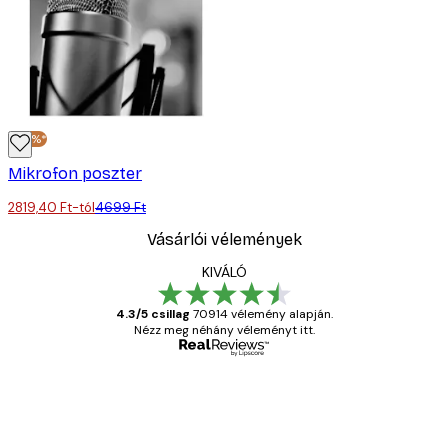
-40%*
Mikrofon poszter
2819,40 Ft-tól
4699 Ft
Vásárlói vélemények
KIVÁLÓ
4.3/5 csillag
70914 vélemény alapján.
Nézz meg néhány véleményt itt.
Ellenőrzött vásárló
Vásárlói
vélemények
Everything was OK!