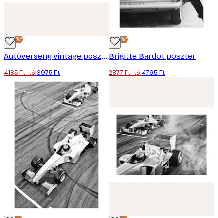
-40%*
-40%*
Autóverseny vintage poszter
Brigitte Bardot poszter
4185 Ft-tól
6975 Ft
2877 Ft-tól
4795 Ft