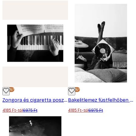
-40%*
-40%*
Zongora és cigaretta poszter
Bakelitlemez füstfelhőben poszter
4185 Ft-tól
6975 Ft
4185 Ft-tól
6975 Ft