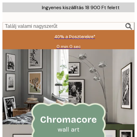
Skip
Ingyenes kiszállítás 18 900 Ft felett
to
main
content.
Találj valami nagyszerűt
40% a Poszterekre*
0 min
0 sec
Érvényes:
2026-
08-
09