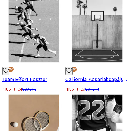
-40%*
-40%*
Team Effort Poszter
Californiai Kosárlabdapálya Poszter
4185 Ft-tól
6975 Ft
4185 Ft-tól
6975 Ft