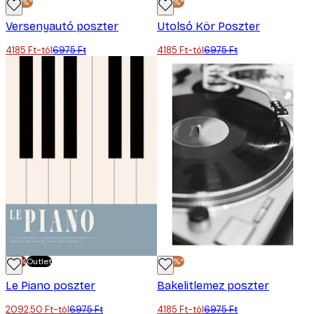
-40%*
-40%*
Versenyautó poszter
Utolsó Kör Poszter
4185 Ft-tól
6975 Ft
4185 Ft-tól
6975 Ft
-70%
Outlet
-40%*
Le Piano poszter
Bakelitlemez poszter
2092,50 Ft-tól
6975 Ft
4185 Ft-tól
6975 Ft