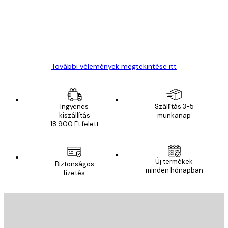
13 máj.
Gábor P
További vélemények megtekintése itt
Ingyenes
Szállítás 3-5
kiszállítás
munkanap
18 900 Ft felett
Új termékek
Biztonságos
minden hónapban
fizetés