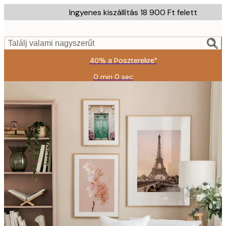
Skip
Ingyenes kiszállítás 18 900 Ft felett
to
main
content.
Találj valami nagyszerűt
40% a Poszterekre*
0 min
0 sec
Érvényes:
2026-
08-
09