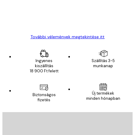
13 máj.
Gábor P
További vélemények megtekintése itt
Ingyenes
Szállítás 3-5
kiszállítás
munkanap
18 900 Ft felett
Új termékek
Biztonságos
minden hónapban
fizetés