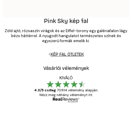
Pink Sky kép fal
Zöld ajtó, rózsaszín virágok és az Eiffel-torony egy galériafalon lágy
bézs háttérrel. A nyugodt hangulatot természetes színek és
egyszerű formák emelik ki.
KÉP FAL ÖTLETEK
Vásárlói vélemények
KIVÁLÓ
4.3/5 csillag
70914 vélemény alapján.
Nézz meg néhány véleményt itt.
Ellenőrzött vásárló
Vásárlói
vélemények
Everything was OK!