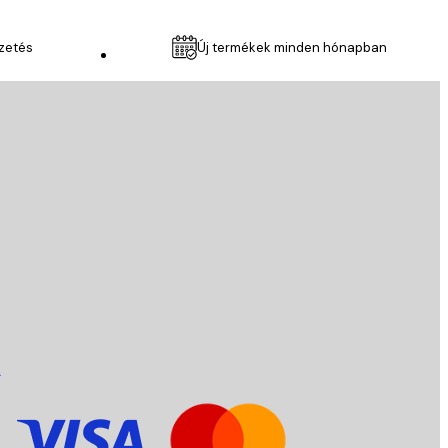
izetés
Új termékek minden hónapban
Ügyfélszolgálat
k