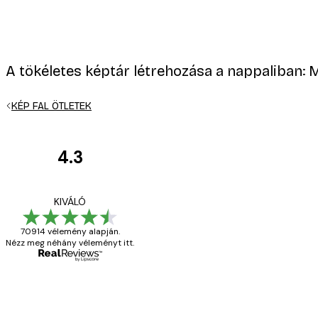
A tökéletes képtár létrehozása a nappaliban: M
E-mail
KÉP FAL ÖTLETEK
4.3
Vásárlói
vélemények
Everything was OK!
KIVÁLÓ
70914 vélemény alapján.
Nézz meg néhány véleményt itt.
13 máj.
Gábor P