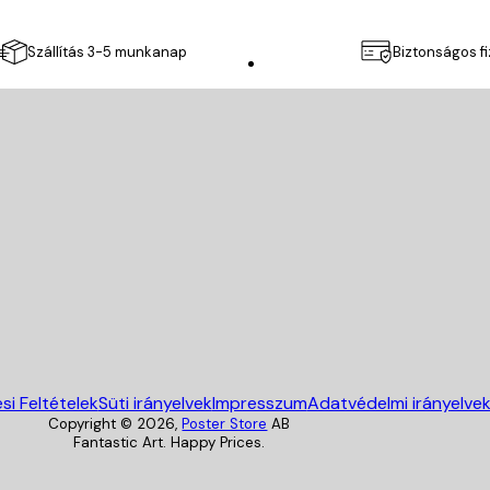
Szállítás 3-5 munkanap
Biztonságos f
Poster Store
si Feltételek
Süti irányelvek
Impresszum
Adatvédelmi irányelve
Copyright ©
2026
,
Poster Store
AB
Fantastic Art. Happy Prices.