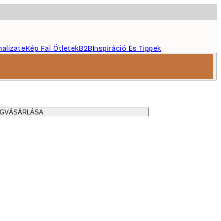
nalizate
Kép Fal Ötletek
B2B
Inspiráció És Tippek
EGVÁSÁRLÁSA