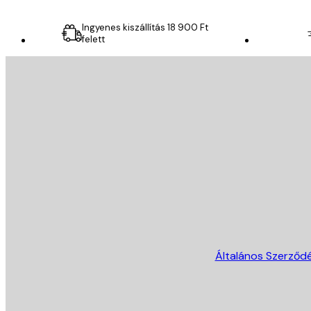
Ingyenes kiszállítás 18 900 Ft
felett
E-mail
KÜLDÉS
Áruház
Általános Szerződé