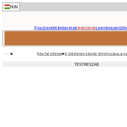
Skip
HUN
to
main
content.
Poszterek
Képkeretek
Ajánlatok
Legnépszerűbb
▸
▸
Kép fal ötletek
A tökéletes képtár létrehozása a n
TESTRESZAB