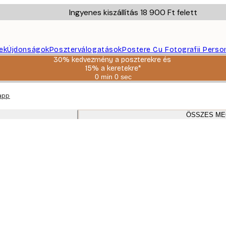
Ingyenes kiszállítás 18 900 Ft felett
ek
Újdonságok
Poszterválogatások
Postere Cu Fotografii Perso
30% kedvezmény a poszterekre és
15% a keretekre*
0 min
0 sec
Érvényes:
2026-
appaliban: Meleg színpaletta tölgy keretekkel
08-
06
ÖSSZES M