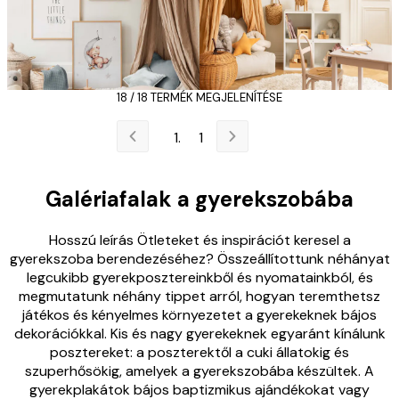
18 / 18 TERMÉK MEGJELENÍTÉSE
1
Galériafalak a gyerekszobába
Hosszú leírás Ötleteket és inspirációt keresel a
gyerekszoba berendezéséhez? Összeállítottunk néhányat
legcukibb gyerekposztereinkből és nyomatainkból, és
megmutatunk néhány tippet arról, hogyan teremthetsz
játékos és kényelmes környezetet a gyerekeknek bájos
dekorációkkal. Kis és nagy gyerekeknek egyaránt kínálunk
posztereket: a poszterektől a cuki állatokig és
szuperhősökig, amelyek a gyerekszobába készültek. A
gyerekplakátok bájos baptizmikus ajándékokat vagy