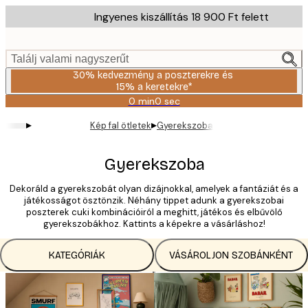
Skip
Ingyenes kiszállítás 18 900 Ft felett
to
main
content.
Találj valami nagyszerűt
30% kedvezmény a poszterekre és
15% a keretekre*
0 min
0 sec
Érvényes:
2026-
▸
▸
Kép fal ötletek
Gyerekszoba
08-
06
Gyerekszoba
Dekoráld a gyerekszobát olyan dizájnokkal, amelyek a fantáziát és a
játékosságot ösztönzik. Néhány tippet adunk a gyerekszobai
poszterek cuki kombinációiról a meghitt, játékos és elbűvölő
gyerekszobákhoz. Kattints a képekre a vásárláshoz!
KATEGÓRIÁK
VÁSÁROLJON SZOBÁNKÉNT