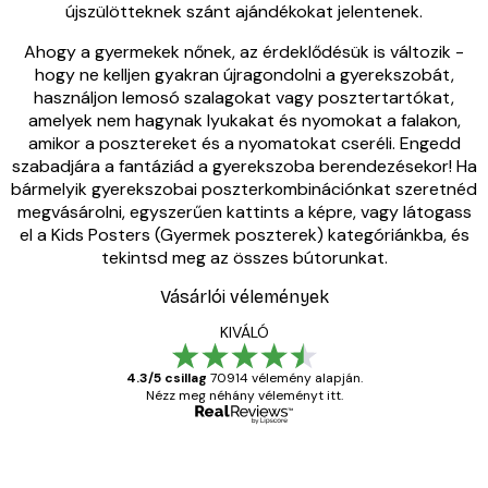
újszülötteknek szánt ajándékokat jelentenek.
Ahogy a gyermekek nőnek, az érdeklődésük is változik -
hogy ne kelljen gyakran újragondolni a gyerekszobát,
használjon lemosó szalagokat vagy posztertartókat,
amelyek nem hagynak lyukakat és nyomokat a falakon,
amikor a posztereket és a nyomatokat cseréli. Engedd
szabadjára a fantáziád a gyerekszoba berendezésekor! Ha
bármelyik gyerekszobai poszterkombinációnkat szeretnéd
megvásárolni, egyszerűen kattints a képre, vagy látogass
el a Kids Posters (Gyermek poszterek) kategóriánkba, és
tekintsd meg az összes bútorunkat.
Vásárlói vélemények
KIVÁLÓ
4.3/5 csillag
70914 vélemény alapján.
Nézz meg néhány véleményt itt.
Ellenőrzött vásárló
Vásárlói