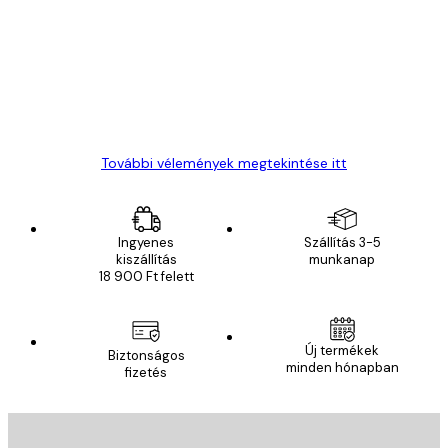
vélemények
Everything was OK!
13 máj.
Gábor P
További vélemények megtekintése itt
Ingyenes
Szállítás 3-5
kiszállítás
munkanap
18 900 Ft felett
E-mail
Új termékek
Biztonságos
minden hónapban
fizetés
FELIRATKOZÁS