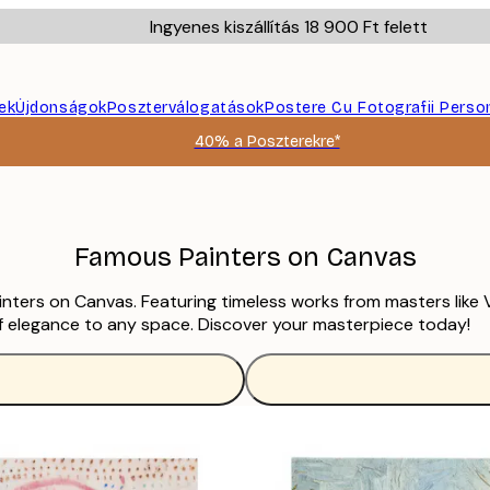
Ingyenes kiszállítás 18 900 Ft felett
ek
Újdonságok
Poszterválogatások
Postere Cu Fotografii Perso
40% a Poszterekre*
Famous Painters on Canvas
inters on Canvas. Featuring timeless works from masters like
 of elegance to any space. Discover your masterpiece today!