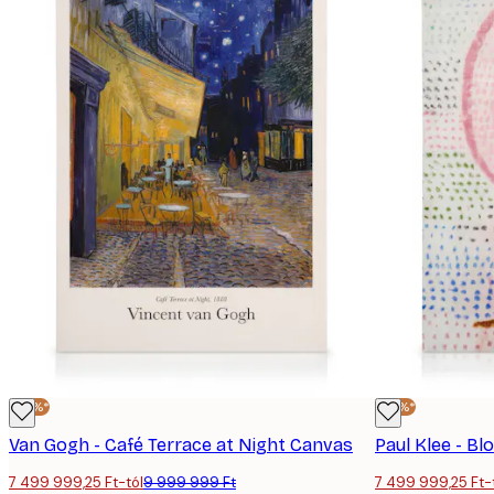
-25%*
-25%*
Van Gogh - Café Terrace at Night Canvas
Paul Klee - B
7 499 999,25 Ft-tól
9 999 999 Ft
7 499 999,25 Ft-