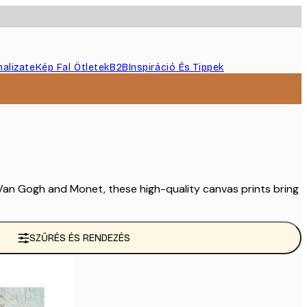
nalizate
Kép Fal Ötletek
B2B
Inspiráció És Tippek
 Van Gogh and Monet, these high-quality canvas prints bring
SZŰRÉS ÉS RENDEZÉS