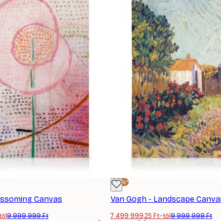
-25%*
lossoming Canvas
Van Gogh - Landscape Canva
tól
9 999 999 Ft
7 499 999,25 Ft-tól
9 999 999 Ft