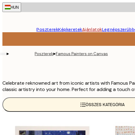
Skip
HUN
to
main
content.
Poszterek
Képkeretek
Ajánlatok
Legnépszerűbb
▸
▸
Poszterek
Famous Painters on Canvas
Celebrate reknowned art from iconic artists with Famous Pa
classic artistry into your home. Perfect for adding a touch
ÖSSZES KATEGÓRIA