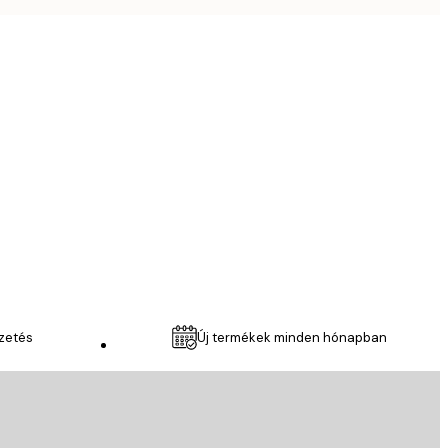
Ellenőrzött vásárló
Very good qu
6 ápr.
Anikó R
izetés
Új termékek minden hónapban