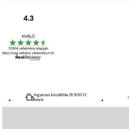
4.3
Vásárlói
vélemények
Everything was OK!
KIVÁLÓ
70914 vélemény alapján.
Nézz meg néhány véleményt itt.
13 máj.
Gábor P
Ingyenes kiszállítás 18 900 Ft
felett