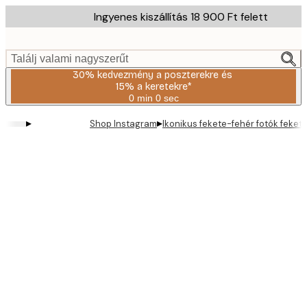
Skip
Ingyenes kiszállítás 18 900 Ft felett
to
main
content.
Találj valami nagyszerűt
30% kedvezmény a poszterekre és
15% a keretekre*
0 min
0 sec
Érvényes:
2026-
▸
▸
Shop Instagram
Ikonikus fekete-fehér fotók feket
08-
06
Product