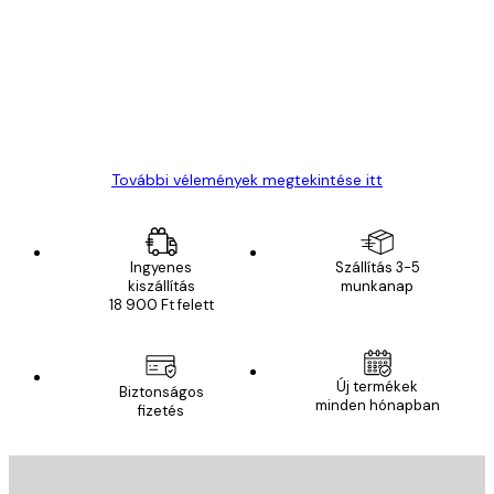
vélemények
Everything was OK!
13 máj.
Gábor P
További vélemények megtekintése itt
Ingyenes
Szállítás 3-5
kiszállítás
munkanap
18 900 Ft felett
Új termékek
Biztonságos
minden hónapban
fizetés