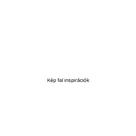
-30%*
ell No1 poszter
Sex and the City™ - Cosm
5416,60 Ft-tól
7738 Ft
Kép fal inspirációk