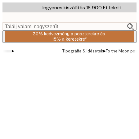
Skip
Ingyenes kiszállítás 18 900 Ft felett
to
main
content.
Találj valami nagyszerűt
30% kedvezmény a poszterekre és
15% a keretekre*
▸
▸
Tipográfia & Idézetek
To the Moon posz