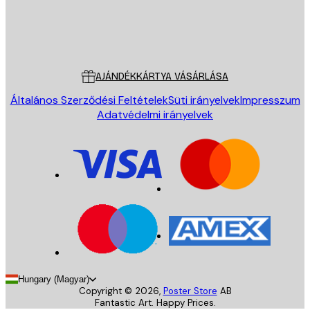
Áruház
Poster Store
Ügyfélszolgálat
AJÁNDÉKKÁRTYA VÁSÁRLÁSA
Általános Szerződési Feltételek
Süti irányelvek
Impresszum
Adatvédelmi irányelvek
Hungary (Magyar)
Copyright ©
2026
,
Poster Store
AB
Fantastic Art. Happy Prices.