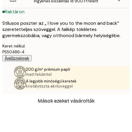
Ingyenes kiszállítás 18 900 Ft felett
Raktáron
Stílusos poszter az „ I love you to the moon and back”
szeretetteljes szöveggel. A falikép tökéletes
gyermekszobába, vagy otthonod bármely helyiségébe.
Keret nélkül.
PS50486-4
Árelőzmények
200 g/m² prémium papír
matt felülettel.
A legjobb minőségű keretek
kristálytiszta akrilüveggel
Mások ezeket vásárolták