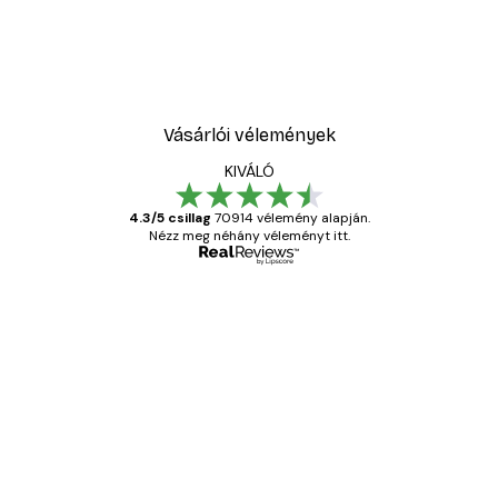
Vásárlói vélemények
KIVÁLÓ
4.3/5 csillag
70914 vélemény alapján.
Nézz meg néhány véleményt itt.
Ellenőrzött vásárló
Vásárlói
vélemények
Everything was OK!
13 máj.
Gábor P