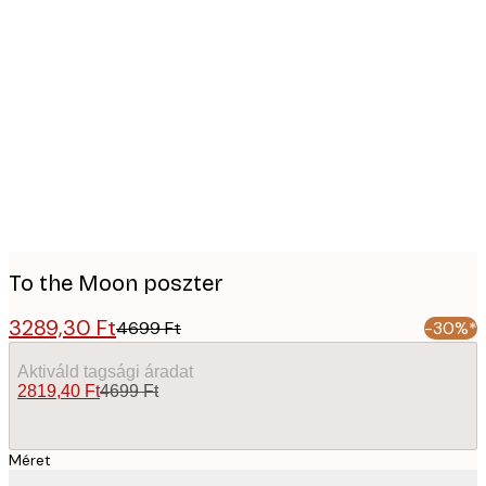
Product
images
To the Moon poszter
3289,30 Ft
4699 Ft
-30%*
Aktiváld tagsági áradat
2819,40 Ft
4699 Ft
Méret